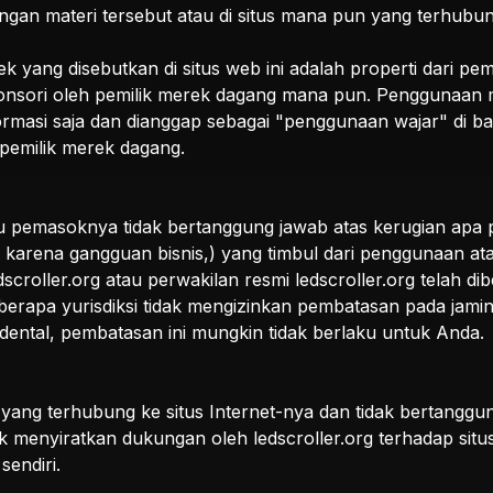
engan materi tersebut atau di situs mana pun yang terhubung 
ang disebutkan di situs web ini adalah properti dari pemil
isponsori oleh pemilik merek dagang mana pun. Penggunaa
nformasi saja dan dianggap sebagai "penggunaan wajar" di b
 pemilik merek dagang.
u pemasoknya tidak bertanggung jawab atas kerugian apa 
u karena gangguan bisnis,) yang timbul dari penggunaan 
edscroller.org atau perwakilan resmi ledscroller.org telah dib
erapa yurisdiksi tidak mengizinkan pembatasan pada jamin
idental, pembatasan ini mungkin tidak berlaku untuk Anda.
 yang terhubung ke situs Internet-nya dan tidak bertanggu
k menyiratkan dukungan oleh ledscroller.org terhadap situ
sendiri.